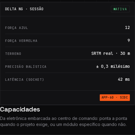
DELTA NG · SESSÃO
ATIVA
12
FORÇA AZUL
9
FORÇA VERMELHA
SRTM real · 30 m
TERRENO
± 0,3 milésimo
PRECISÃO BALÍSTICA
42
ms
LATÊNCIA (SOCKET)
APP-6D · SIDC
Capacidades
Da eletrônica embarcada ao centro de comando: ponta a ponta
quando o projeto exige, ou um módulo específico quando não.